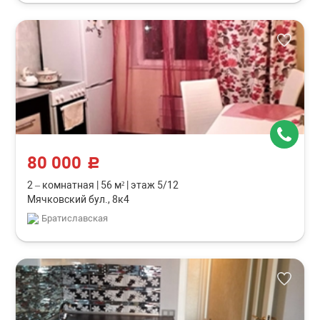
80 000
c
2 – комнатная
|
56 м²
|
этаж 5/12
Мячковский бул., 8к4
Братиславская