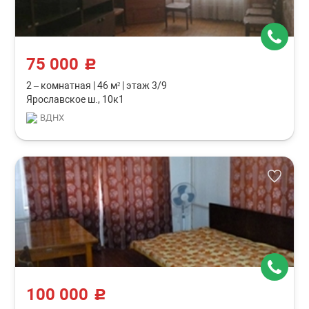
75 000
c
2 – комнатная
|
46 м²
|
этаж 3/9
Ярославское ш., 10к1
ВДНХ
100 000
c