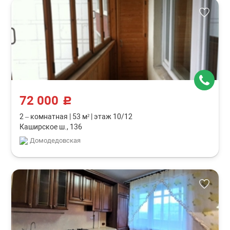
72 000
c
2 – комнатная
|
53 м²
|
этаж 10/12
Каширское ш., 136
Домодедовская