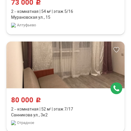
73 000
c
2 – комнатная
|
54 м²
|
этаж 5/16
Мурановская ул., 15
Алтуфьево
80 000
c
2 – комнатная
|
52 м²
|
этаж 7/17
Санникова ул., 3к2
Отрадное