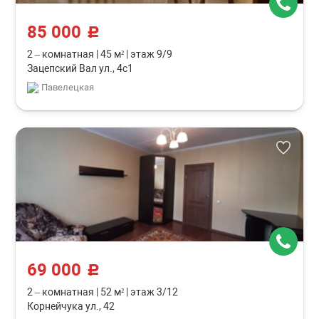
85 000
c
2 – комнатная
|
45 м²
|
этаж 9/9
Зацепский Вал ул., 4с1
Павелецкая
69 000
c
2 – комнатная
|
52 м²
|
этаж 3/12
Корнейчука ул., 42