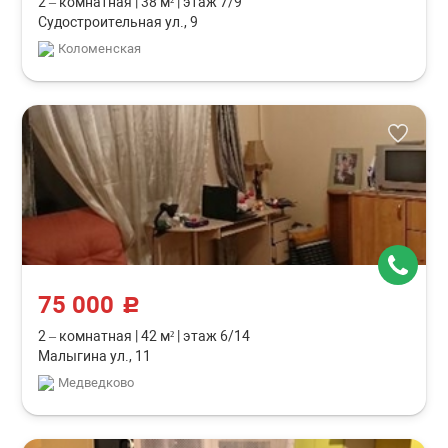
2 – комнатная
|
38 м²
|
этаж 7/9
Судостроительная ул., 9
Коломенская
75 000
c
2 – комнатная
|
42 м²
|
этаж 6/14
Малыгина ул., 11
Медведково