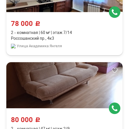
78 000
c
2 – комнатная
|
60 м²
|
этаж 7/14
Россошанский пр., 4к3
Улица Академика Янгеля
80 000
c
2 – комнатная
|
47 м²
|
этаж 2/9