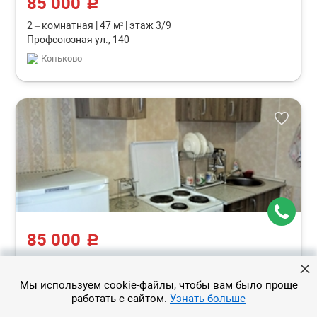
85 000
c
2 – комнатная
|
47 м²
|
этаж 3/9
Профсоюзная ул., 140
Коньково
85 000
c
2 – комнатная
|
52 м²
|
этаж 8/12
Алтуфьевское ш., 24в
Мы используем cookie-файлы, чтобы вам было проще
Отрадное
работать с сайтом.
Узнать больше