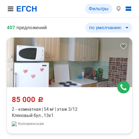
Фильтры
407
предложений
по умолчанию
по умолчанию
по цене ↓
по цене ↑
по комнатности ↓
по комнатности ↑
по общей площади ↓
по общей площади ↑
85 000
c
2 – комнатная
|
54 м²
|
этаж 3/12
Кленовый бул., 13к1
Коломенская