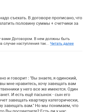
адо съехать. В договоре прописано, что
оплатить половину суммы + счетчики за
у вами Договором. В нем должны быть
 случае наступления так...
Читать далее
о и говорит : "Вы знаете, я одинокий,
 вы мне нравитесь, хочу завещать вам
ственники у него все же имеются. Один
анет. И есть ещё пасынок - сын его
очет завещать квартиру категорически,
очу завещать вам." Но мы понимаем, что
о Вы посоветуете? Есть ли у нас