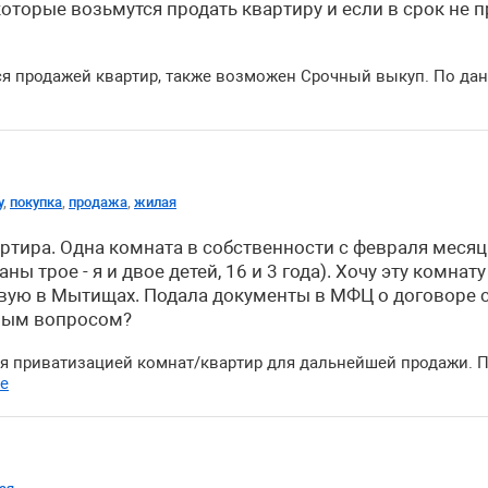
которые возьмутся продать квартиру и если в срок не п
я продажей квартир, также возможен Срочный выкуп. По да
у
,
покупка
,
продажа
,
жилая
ртира. Одна комната в собственности с февраля месяца 
ы трое - я и двое детей, 16 и 3 года). Хочу эту комна
новую в Мытищах. Подала документы в МФЦ о договоре 
нным вопросом?
я приватизацией комнат/квартир для дальнейшей продажи. 
ее