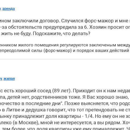
у
,
аренда
яином заключили договор. Случился форс-мажор и мне н
з-за обстоятельств предупредила за 6. Хозяин просит 
жить не буду. Подскажите, что делать?
венником жилого помещения регулируются заключеным межд
непреодолимой силы (форс-мажор) и порядок ваших действий в
у
,
жилая
 есть хороший сосед (89 лет). Приходит он к нам недавн
ла, детей нет, родственников тоже. Я Вас хорошо знаю,
ночество в последние дни". Позже выясняется, что род
в Литве и дедушка говорит, что тот претендовать не ст
ынку принадлежит доля квартиры - 1/4. Но ему он не х
алеко (в Москве), мной не интересуется, а вы рядом. Х
тем более, что доля квартиры уже ему принадлежит. Чт