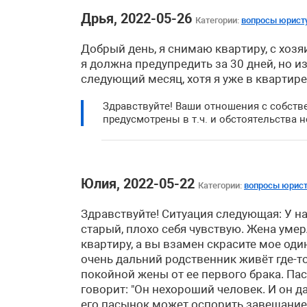
Дрья, 2022-05-26
Категории:
вопросы юрист
Добрый день, я снимаю квартиру, с хоз
я должна предупредить за 30 дней, но и
следующий месяц, хотя я уже в квартире 
Здравствуйте! Ваши отношения с собст
предусмотрены в т.ч. и обстоятельства 
Юлия, 2022-05-22
Категории:
вопросы юрист
Здравствуйте! Ситуация следующая: У нас
старый, плохо себя чувствую. Жена умер
квартиру, а вы взамен скрасите мое оди
очень дальний родственник живёт где-то 
покойной жены от ее первого брака. Пас
говорит: "Он нехороший человек. И он д
его пасынок может оспорить завещание, 