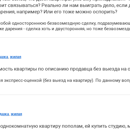
оит связываться? Реально ли нам выиграть дело, если 
рения, например? Или его тоже можно оспорить?
 собой одностороннюю безвозмездную сделку, подразумева
е дарения - сделка хоть и двусторонняя, но тоже безвозмезд
дажа
,
жилая
мость квартиры по описанию продавца без выезда на 
я экспресс-оценкой (без выезд на квартиру). По данному во
одажа
,
жилая
однокомнатную квартиру пополам, ей купить студию, м