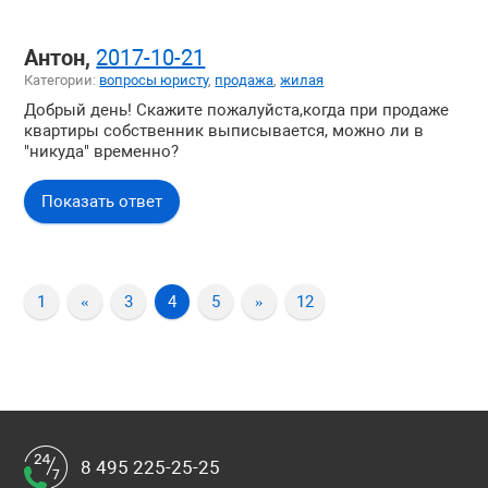
Антон,
2017-10-21
Категории:
вопросы юристу
,
продажа
,
жилая
Добрый день! Скажите пожалуйста,когда при продаже
квартиры собственник выписывается, можно ли в
"никуда" временно?
Показать ответ
1
«
3
4
5
»
12
8 495 225-25-25