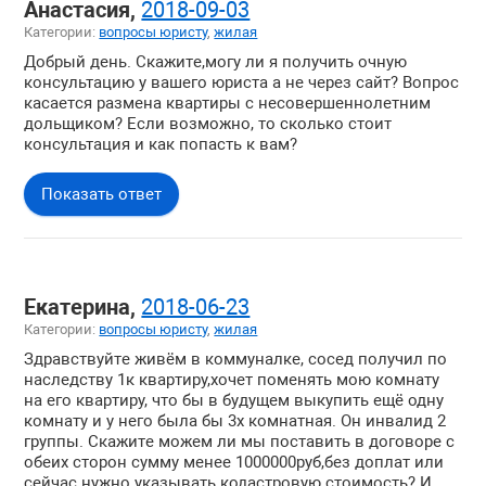
Анастасия,
2018-09-03
Покупка недвижимости
Категории:
вопросы юристу
,
жилая
Жилая недвижимость
Добрый день. Скажите,могу ли я получить очную
Загородная недвижимость
консультацию у вашего юриста а не через сайт? Вопрос
касается размена квартиры с несовершеннолетним
Коммерческая недвижимость
дольщиком? Если возможно, то сколько стоит
консультация и как попасть к вам?
Зарубежная недвижимость
Вопросы о компании
Показать ответ
Екатерина,
2018-06-23
Категории:
вопросы юристу
,
жилая
Здравствуйте живём в коммуналке, сосед получил по
наследству 1к квартиру,хочет поменять мою комнату
на его квартиру, что бы в будущем выкупить ещё одну
комнату и у него была бы 3х комнатная. Он инвалид 2
группы. Скажите можем ли мы поставить в договоре с
обеих сторон сумму менее 1000000руб,без доплат или
сейчас нужно указывать кодастровую стоимость? И