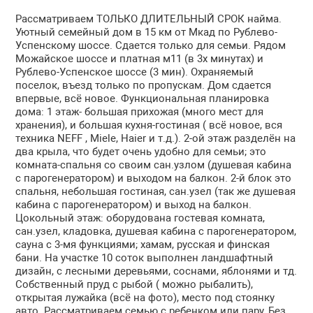
Рассматриваем ТОЛЬКО ДЛИТЕЛЬНЫЙ СРОК найма.
Уютный семейный дом в 15 км от Мкад по Рублево-
Успенскому шоссе. Сдается только для семьи. Рядом
Можайское шоссе и платная м11 (в 3х минутах) и
Рублево-Успенское шоссе (3 мин). Охраняемый
поселок, въезд только по пропускам. Дом сдается
впервые, всё новое. Функциональная планировка
дома: 1 этаж- большая прихожая (много мест для
хранения), и большая кухня-гостиная ( всё новое, вся
техника NEFF , Miele, Haier и т.д.). 2-ой этаж разделён на
два крыла, что будет очень удобно для семьи; это
комната-спальня со своим сан.узлом (душевая кабина
с парогенератором) и выходом на балкон. 2-й блок это
спальня, небольшая гостиная, сан.узел (так же душевая
кабина с парогенератором) и выход на балкон.
Цокольный этаж: оборудована гостевая комната,
сан.узел, кладовка, душевая кабина с парогенератором,
сауна с 3-мя функциями; хамам, русская и финская
бани. На участке 10 соток выполнен ландшафтный
дизайн, с лесными деревьями, соснами, яблонями и тд.
Собственный пруд с рыбой ( можно рыбалить),
открытая лужайка (всё на фото), место под стоянку
авто. Рассматриваем семью с ребенком или пару, Без