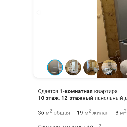
Сдается
1-комнатная
квартира
10 этаж
,
12-этажный
панельный 
2
2
2
36
м
общая
19
м
жилая
8
м
2