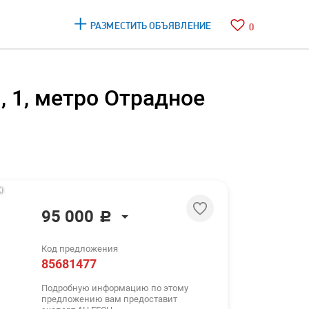
РАЗМЕСТИТЬ ОБЪЯВЛЕНИЕ
0
, 1, метро Отрадное
95 000
c
95 000
c
Код предложения
1 156 $
85681477
1 001 €
Подробную информацию по этому
предложению вам предоставит