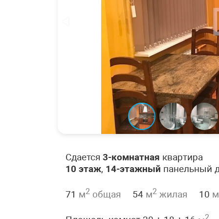
Сдается
3-комнатная
квартира
10 этаж
,
14-этажный
панельный 
2
2
71
м
общая
54
м
жилая
10
м
2