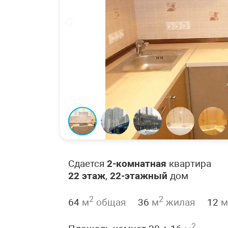
Сдается
2-комнатная
квартира
22 этаж
,
22-этажный
дом
2
2
64
м
общая
36
м
жилая
12
м
2