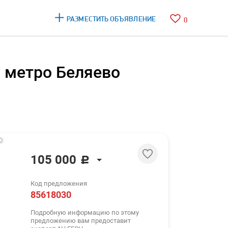
РАЗМЕСТИТЬ ОБЪЯВЛЕНИЕ
0
, метро Беляево
105 000
c
105 000
c
Код предложения
1 289 $
85618030
1 116 €
Подробную информацию по этому
предложению вам предоставит