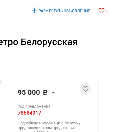
РАЗМЕСТИТЬ ОБЪЯВЛЕНИЕ
0
метро Белорусская
95 000
c
95 000
c
Код предложения
1 156 $
78684917
1 001 €
Подробную информацию по этому
предложению вам предоставит