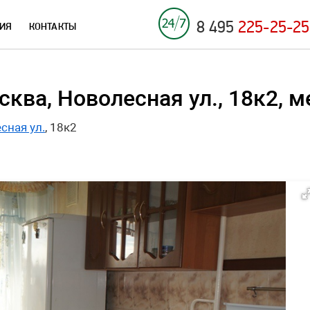
8 495
225-25-25
ИЯ
КОНТАКТЫ
ква, Новолесная ул., 18к2, 
сная ул.
, 18к2