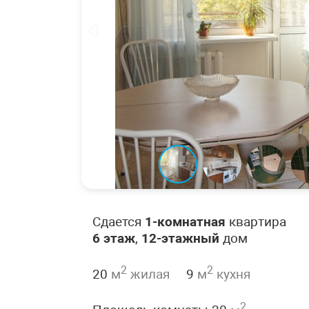
Сдается
1-комнатная
квартира
6 этаж
,
12-этажный
дом
2
2
20
м
жилая
9
м
кухня
2