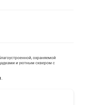
благоустроенной, охраняемой
щадками и уютным сквером с
1
.