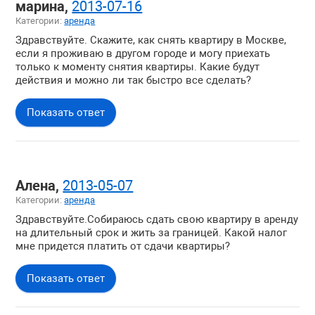
марина,
2013-07-16
Покупка недвижимости
Категории:
аренда
Жилая недвижимость
Здравствуйте. Скажите, как снять квартиру в Москве,
Загородная недвижимость
если я проживаю в другом городе и могу приехать
только к моменту снятия квартиры. Какие будут
Коммерческая недвижимость
действия и можно ли так быстро все сделать?
Зарубежная недвижимость
Показать ответ
Вопросы о компании
Алена,
2013-05-07
Категории:
аренда
Здравствуйте.Собираюсь сдать свою квартиру в аренду
на длительный срок и жить за границей. Какой налог
мне придется платить от сдачи квартиры?
Показать ответ