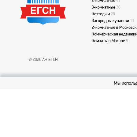
2-комнатные
41
3-комнатные
36
Коттеджи
28
Загородные участки
11
2-комнатные в Московск
Коммерческая недвижим
Комнаты в Москве
5
© 2026 АН ЕГСН
Мы использ