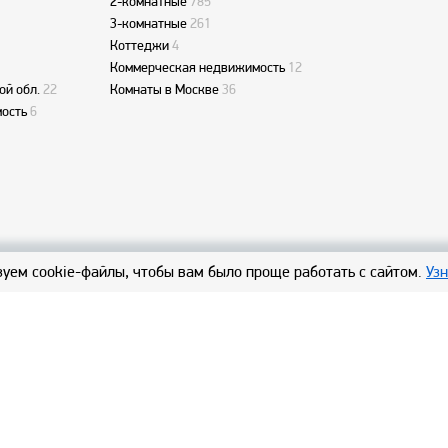
2-комнатные
785
3-комнатные
261
Коттеджи
4
Коммерческая недвижимость
12
ой обл.
22
Комнаты в Москве
36
ость
6
уем cookie-файлы, чтобы вам было проще работать с сайтом.
Уз