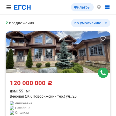
Фильтры
2
предложения
по умолчанию
по умолчанию
по цене ↓
по цене ↑
по шоссе ↓
по шоссе ↑
по удаленности от МКА
по удаленности от МКА
120 000 000
по площади здания ↓
c
по площади здания ↑
дом
|
551 м²
Веерная (ЖК Новорижский тер.) ул., 26
по типу объекта ↓
Аникеевка
по типу объекта ↑
Нахабино
Опалиха