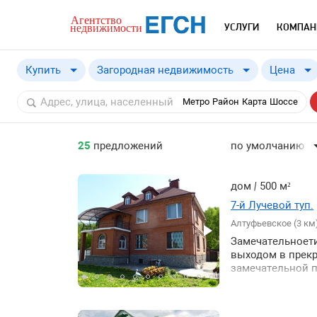
УСЛУГИ
КОМПАН
Купить
Загородная недвижимость
Цена
Купить
Метро
Район
Карта
Шоссе
Снять
25
предложений
по умолчанию
по умолчанию
по цене ↓
дом
|
500 м²
по цене ↑
7-й Лучевой туп.
Алтуфьевское (3 км
по шоссе ↓
Замечательноети
по шоссе ↑
выходом в прек
по удаленности 
замечательной п
гостиная с ками
по удаленности 
др.Отличные сос
по площади здан