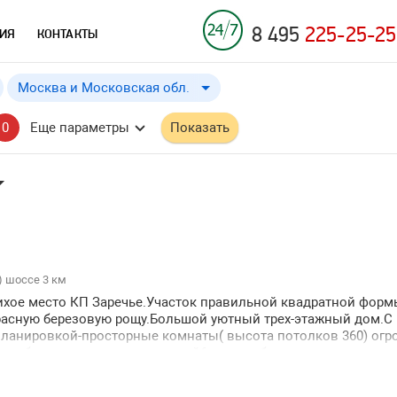
8 495
225-25-25
ИЯ
КОНТАКТЫ
Москва и Московская обл.
Москва и Московская обл.
от
до
Применить
a
a
0
Еще параметры
Показать
Москва
Московская обл.
Владимирская обл.
Рязанская обл.
) шоссе 3 км
хое место КП Заречье.Участок правильной квадратной форм
расную березовую рощу.Большой уютный трех-этажный дом.С
от МКАД ↓
ланировкой-просторные комнаты( высота потолков 360) огр
ном большая кухня со столовой6 спален бильярднаятренажер
от МКАД ↑
еди.Развитая инфраструктура. Рядом Прекрасная церковь.
ия ↓