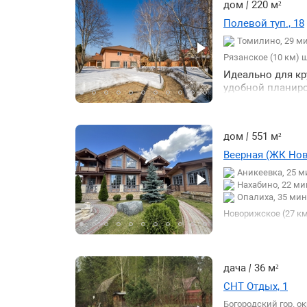
дом
|
220 м²
работают.
Полевой туп., 18
Томилино, 29 м
Рязанское (10 км) 
Идеально для кр
удобной планиро
сан. узел на вт
стоящая баня с 
есть парковка н
дом
|
551 м²
Веерная (ЖК Ново
Аникеевка, 25 м
Нахабино, 22 ми
Опалиха, 35 мин
Новорижское (27 км
Дом 551 кв.м в 
клееного бруса.
тенистая зона о
дача
|
36 м²
хвойные. Дом по
канализация под
СНТ Отдых, 1
кухня-гостинная
Богородский гор. ок