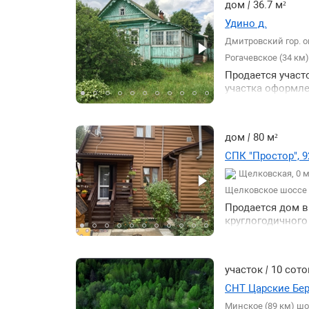
дом
|
36.7 м²
по площади здан
Удино д.
по типу объекта 
Дмитровский гор. о
по типу объекта 
Рогачевское (34 км
Продается участ
участка оформле
расположена на
Рядом популярн
доступности: пл
дом
|
80 м²
Назначение земл
разводить хозяй
СПК "Простор", 9
Главная ценност
Щелковская, 0 
обл энергосбыт
Щелковское шоссе
области. Участо
На территории: 
Продается дом в
декоративные цв
круглогодичного
Рогачевскому шо
доставки товаро
прогревает дом 
шоссе. Охраняет
использовать ка
поселения. ПРО
участок
|
10 сото
рынок школа и д
МЦД 1 Лобня. /
СНТ Царские Бер
Минское (89 км) шо