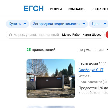
УСЛУГИ
КОМПАНИЯ
КОНТАКТЫ
Купить
Загородная недвижимость
Цена
Купить
Метро
Район
Карта
Шоссе
Снять
25
предложений
по умолчанию
по умолчанию
по цене ↓
часть дома
|
114.
по цене ↑
Слободка СНТ
Истра г.
по шоссе ↓
Волоколамское (28 
по шоссе ↑
Продается 1/6 до
по удаленности 
3 сособственник
процентов 2-й э
по удаленности 
круглогодичного
по площади здан
комнаты 1 с/у с