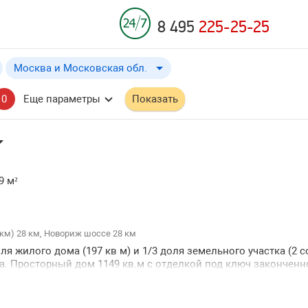
8 495
225-25-25
Москва и Московская обл.
Москва и Московская обл.
от
до
Применить
a
a
0
Еще параметры
Показать
Москва
Московская обл.
Владимирская обл.
Рязанская обл.
9 м²
км) 28 км, Новориж шоссе 28 км
ля жилого дома (197 кв м) и 1/3 доля земельного участка (2 с
от МКАД ↓
а. Просторный дом 1149 кв.м с отделкой под ключ законченн
таж еще в работе. Дом зарегистрирован как жилой уютный и 
от МКАД ↑
 проживания. Функциональная планировка дома: на 1 этаже -
ия ↓
ветлая просторная кухня-гостиная. Дом отлично подойдет как 