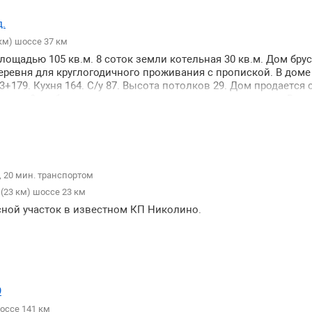
 для постоянного проживания. В дом заведены газ электричес
ия ↑
енный газон высокие грядки под насаждения забор по периме
.
↓
 дороги. Освещение на всех улицах СНТ круглогодичный заез
км) шоссе 37 км
улочные зоны : имеются детские и спортивные площадки. П
↑
лощадью 105 кв.м. 8 соток земли котельная 30 кв.м. Дом бру
тупность. От участка до автобусной остановки 570 м - пешко
еревня для круглогодичного проживания с пропиской. В доме
ная информация по телефону.
+179. Кухня 164. С/у 87. Высота потолков 29. Дом продается 
септик 3 стабилизатора для выпрямления электричества. В ко
 Зона барбекю. Навес на две машины ворота откатные. На учас
рники и плодовые деревья. Зимой улицу чистит трактор есть 
жа. Полная стоимость в договоре.
 20 мин. транспортом
(23 км) шоссе 23 км
ной участок в известном КП Николино.
9
оссе 141 км