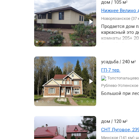
дом
|
105 м²
сезонного так и
по площади здан
На участке ухож
Нижнее Велино д
по типу объекта 
Удобный заезд с
Новорязанское (37 
Обустроены прог
по типу объекта 
Продается дом п
транспортная дос
каркасный это д
Вся дополнитель
комнаты 205+ 203
Свет 15 кВт газ 
и летняя кухня.
много роз куста
Свободная прода
усадьба
|
240 м²
ГП-7 тер.
Толстопальцево,
Рублево-Успенское 
Большой при лес
дом
|
120 м²
СНТ Луговое, 23
Минское (141 км) ш