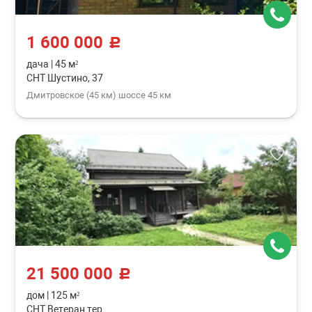
1 600 000
c
дача
|
45 м²
СНТ Шустино, 37
Дмитровское (45 км) шоссе 45 км
21 500 000
c
дом
|
125 м²
СНТ Ветеран тер.