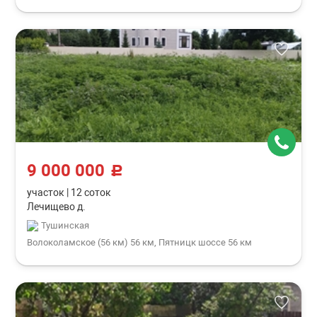
9 000 000
c
участок
|
12 соток
Лечищево д.
Тушинская
Волоколамское (56 км) 56 км, Пятницк шоссе 56 км