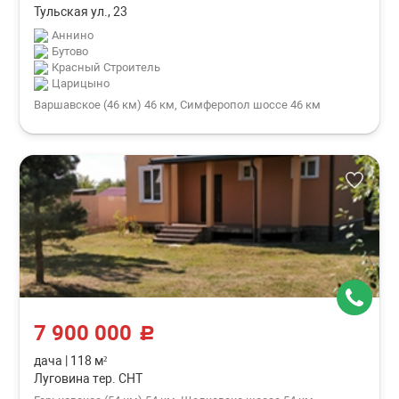
Тульская ул., 23
Аннино
Бутово
Красный Строитель
Царицыно
Варшавское (46 км) 46 км, Симферопол шоссе 46 км
7 900 000
c
дача
|
118 м²
Луговина тер. СНТ