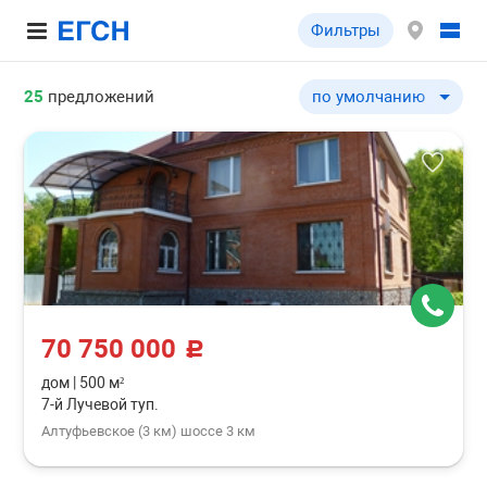
Фильтры
25
предложений
по умолчанию
по умолчанию
по цене ↓
по цене ↑
по шоссе ↓
по шоссе ↑
по удаленности от МКА
по удаленности от МКА
70 750 000
по площади здания ↓
c
по площади здания ↑
дом
|
500 м²
7-й Лучевой туп.
по типу объекта ↓
Алтуфьевское (3 км) шоссе 3 км
по типу объекта ↑