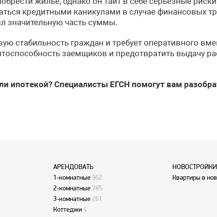
обрести жилье, однако он таит в себе серьезные риски.
ться кредитными каникулами в случае финансовых тру
ил значительную часть суммы.
овую стабильность граждан и требует оперативного вм
итоспособность заемщиков и предотвратить выдачу рас
или ипотекой? Специалисты ЕГСН помогут вам разобра
АРЕНДОВАТЬ
НОВОСТРОЙКИ
1-комнатные
962
Квартиры в но
2-комнатные
785
3-комнатные
261
Коттеджи
4