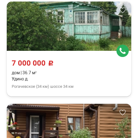
7 000 000
c
дом
|
36.7 м²
Удино д.
Рогачевское (34 км) шоссе 34 км