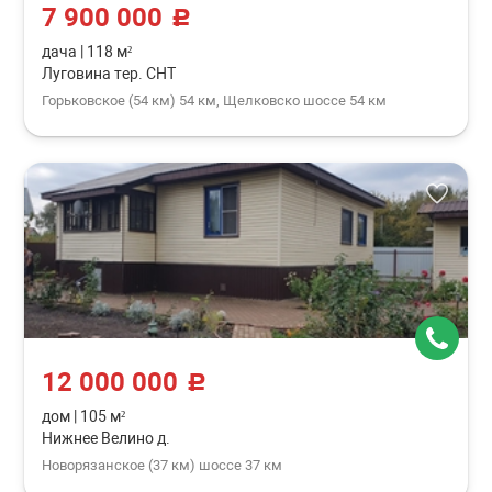
7 900 000
c
дача
|
118 м²
Луговина тер. СНТ
Горьковское (54 км) 54 км, Щелковско шоссе 54 км
12 000 000
c
дом
|
105 м²
Нижнее Велино д.
Новорязанское (37 км) шоссе 37 км