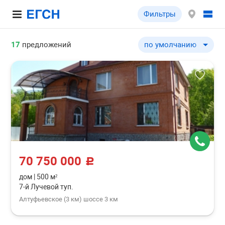
Фильтры
17
предложений
по умолчанию
по умолчанию
по цене ↓
по цене ↑
по шоссе ↓
по шоссе ↑
по удаленности от МКА
по удаленности от МКА
70 750 000
по площади здания ↓
c
по площади здания ↑
дом
|
500 м²
7-й Лучевой туп.
по типу объекта ↓
Алтуфьевское (3 км) шоссе 3 км
по типу объекта ↑