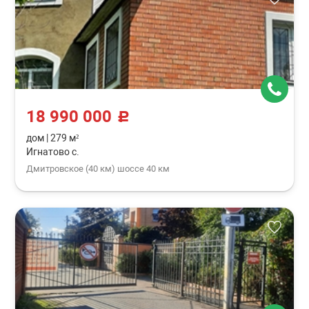
18 990 000
c
дом
|
279 м²
Игнатово с.
Дмитровское (40 км) шоссе 40 км