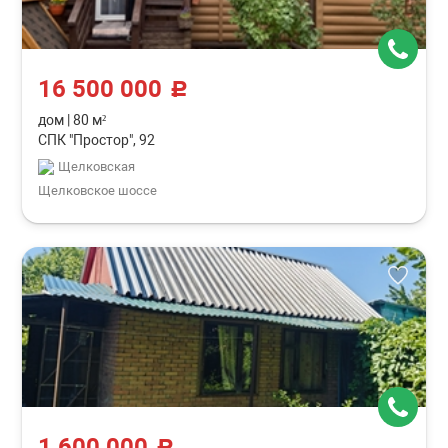
16 500 000
c
дом
|
80 м²
СПК "Простор", 92
Щелковская
Щелковское шоссе
1 600 000
c