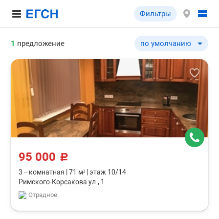
Фильтры
1
предложение
по умолчанию
по умолчанию
по цене ↓
по цене ↑
по комнатности ↓
по комнатности ↑
по общей площади ↓
по общей площади ↑
95 000
c
3 – комнатная
|
71 м²
|
этаж 10/14
Римского-Корсакова ул., 1
Отрадное