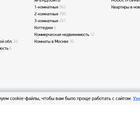
АРЕНДОВАТЬ
НОВОСТРОЙКИ
1-комнатные
962
Квартиры в но
2-комнатные
785
3-комнатные
261
Коттеджи
4
Коммерческая недвижимость
12
ой обл.
22
Комнаты в Москве
36
ость
6
уем cookie-файлы, чтобы вам было проще работать с сайтом.
Уз