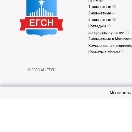
КУПИТЬ
1-комнатные
28
2-комнатные
41
3-комнатные
36
Коттеджи
28
Загородные участки
11
2-комнатные в Московск
Коммерческая недвижим
Комнаты в Москве
5
© 2026 АН ЕГСН
Мы использ