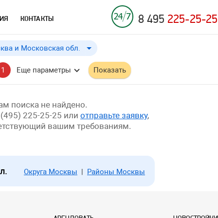
8 495
225-25-25
ИЯ
КОНТАКТЫ
ква и Московская обл.
Москва и Московская обл.
до
Применить
a
a
1
Еще параметры
Показать
Москва
Московская обл.
м поиска не найдено.
 (495) 225-25-25 или
отправьте заявку
,
ветствующий вашим требованиям.
л.
Округа Москвы
|
Районы Москвы