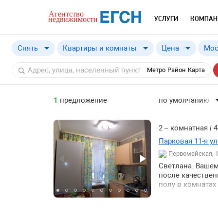
УСЛУГИ
КОМПАН
Снять
Квартиры и комнаты
Цена
Мос
Купить
от
Метро
Район
Карта
Снять
1
предложение
по умолчанию
по умолчанию
по цене ↓
2 – комнатная
|
4
по цене ↑
Парковая 11-я ул.
Первомайская, 
по комнатности ↓
Светлана. Вашем
по комнатности ↑
после качествен
по общей площад
полу в комнатах
потолка. Комна
по общей площад
включая стирал
магазинов всегд