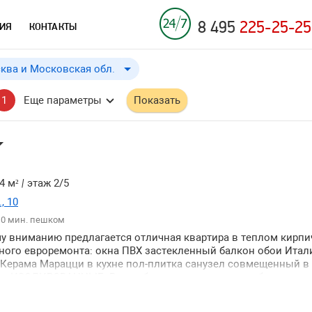
8 495
225-25-25
ИЯ
КОНТАКТЫ
ква и Московская обл.
Москва и Московская обл.
до
Применить
a
a
1
Еще параметры
Показать
Москва
Московская обл.
4 м²
|
этаж 2/5
, 10
10 мин. пешком
у вниманию предлагается отличная квартира в теплом кирп
ного евроремонта: окна ПВХ застекленный балкон обои Итал
и ↓
 Керама Марацци в кухне пол-плитка санузел совмещенный в
ты ИЗОЛИРОВАННЫЕ. Вся мебель современная вся бытовая т
и ↑
ьную машинку-автомат. Рядом Измайловский парк большое к
а есть место для парковки. Рассмотрят славян можно студент