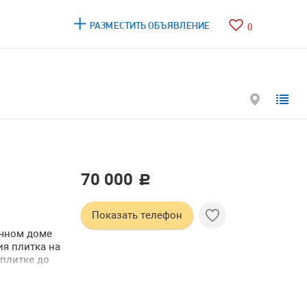
РАЗМЕСТИТЬ ОБЪЯВЛЕНИЕ
0
70 000
c
Показать телефон
ичном доме
ия плитка на
 плитке до
ехника
оличество
ов строго