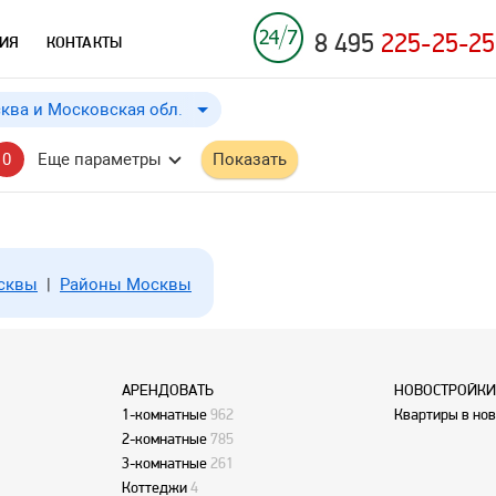
8 495
225-25-25
ИЯ
КОНТАКТЫ
ква и Московская обл.
Москва и Московская обл.
до
Применить
a
a
0
Еще параметры
Показать
Москва
Московская обл.
осквы
|
Районы Москвы
АРЕНДОВАТЬ
НОВОСТРОЙКИ
1-комнатные
962
Квартиры в но
2-комнатные
785
3-комнатные
261
Коттеджи
4