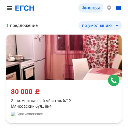
Фильтры
1
предложение
по умолчанию
по умолчанию
по цене ↓
по цене ↑
по комнатности ↓
по комнатности ↑
по общей площади ↓
по общей площади ↑
80 000
c
2 – комнатная
|
56 м²
|
этаж 5/12
Мячковский бул., 8к4
Братиславская