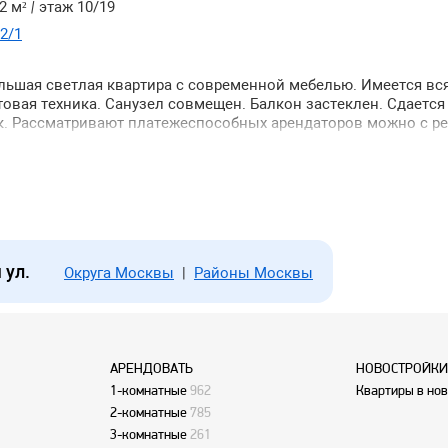
2 м²
|
этаж 10/19
12/1
льшая светлая квартира с современной мебелью. Имеется вс
овая техника. Санузел совмещен. Балкон застеклен. Сдается
. Рассматривают платежеспособных арендаторов можно с ре
х.
 ул.
Округа Москвы
|
Районы Москвы
АРЕНДОВАТЬ
НОВОСТРОЙКИ
1-комнатные
962
Квартиры в но
2-комнатные
785
3-комнатные
261