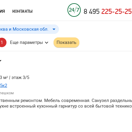
8 495
225-25-25
ИЯ
КОНТАКТЫ
ква и Московская обл.
Москва и Московская обл.
до
Применить
a
a
1
Еще параметры
Показать
Москва
Московская обл.
3 м²
|
этаж 3/5
35к2
 пешком
ственным ремонтом. Мебель современная. Санузел раздельн
кухне встроенный кухонный гарнитур со всей бытовой технико
и ↓
и ↑