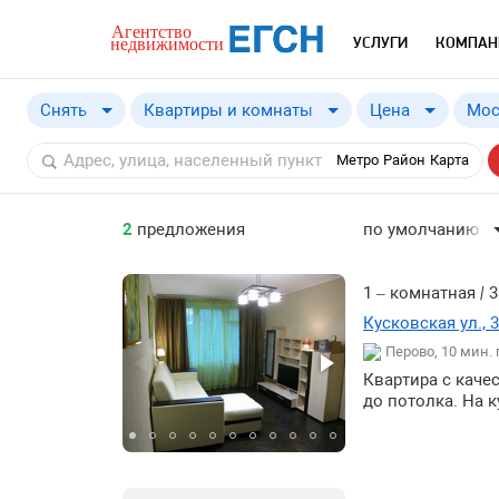
УСЛУГИ
КОМПАН
Снять
Квартиры и комнаты
Цена
Мос
Купить
от
Метро
Район
Карта
Снять
2
предложения
по умолчанию
по умолчанию
по цене ↓
1 – комнатная
|
3
по цене ↑
Кусковская ул., 
Перово, 10 мин.
по комнатности ↓
Квартира с каче
по комнатности ↑
до потолка. На 
по общей площад
по общей площад