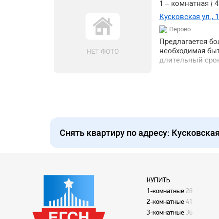
1 – комнатная
|
4
Кусковская ул., 
Перово
Предлагается бо
необходимая быт
длительный срок
лет без животны
Снять квартиру по адресу: Кусковская
КУПИТЬ
1-комнатные
28
2-комнатные
41
3-комнатные
36