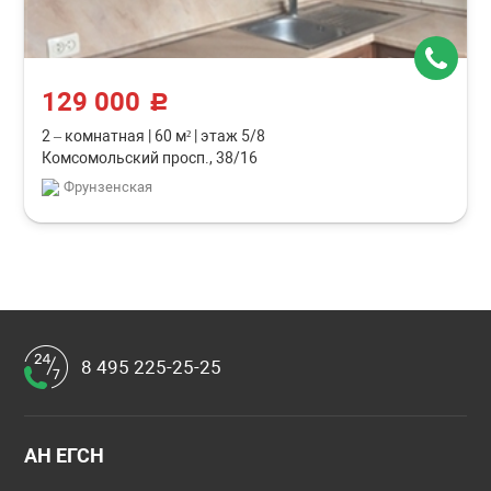
129 000
c
2 – комнатная
|
60 м²
|
этаж 5/8
Комсомольский просп., 38/16
Фрунзенская
8 495 225-25-25
АН ЕГСН