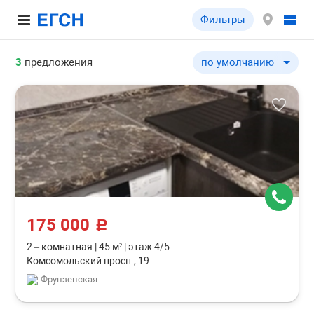
Фильтры
3
предложения
по умолчанию
по умолчанию
по цене ↓
по цене ↑
по комнатности ↓
по комнатности ↑
по общей площади ↓
по общей площади ↑
175 000
c
2 – комнатная
|
45 м²
|
этаж 4/5
Комсомольский просп., 19
Фрунзенская