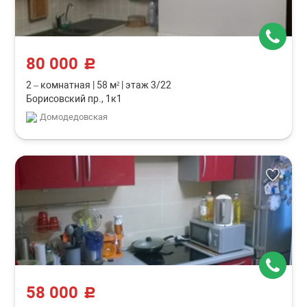
80 000
c
2 – комнатная
|
58 м²
|
этаж 3/22
Борисовский пр., 1к1
Домодедовская
58 000
c