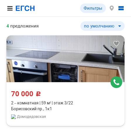
Фильтры
4
предложения
по умолчанию
по умолчанию
по цене ↓
по цене ↑
по комнатности ↓
по комнатности ↑
по общей площади ↓
по общей площади ↑
70 000
c
2 – комнатная
|
59 м²
|
этаж 3/22
Борисовский пр., 1к1
Домодедовская