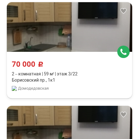
70 000
c
2 – комнатная
|
59 м²
|
этаж 3/22
Борисовский пр., 1к1
Домодедовская