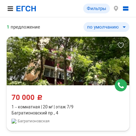
Фильтры
1
предложение
по умолчанию
по умолчанию
по цене ↓
по цене ↑
по комнатности ↓
по комнатности ↑
по общей площади ↓
по общей площади ↑
70 000
c
1 – комнатная
|
20 м²
|
этаж 7/9
Багратионовский пр., 4
Багратионовская